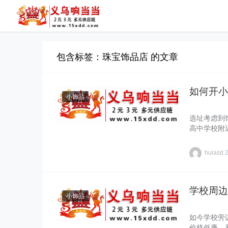
包含标签：珠宝饰品店 的文章
如何开小
小饰品
选址考虑到
高中学校附
huiasd
学校周边
小饰品
如今学校旁
价格低廉，