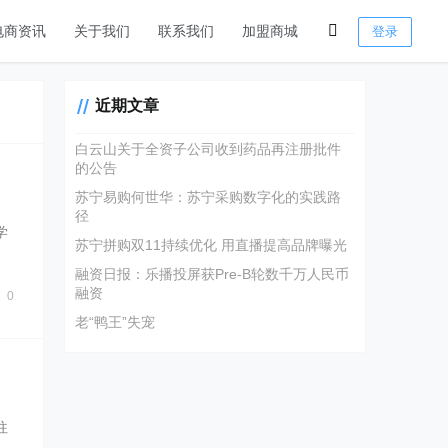
电商资讯
关于我们
联系我们
加盟商城
登录
近期文章
白云山关于全资子公司收到药品再注册批件
的公告
苏宁易购何世华：苏宁采购数字化的实践路
径
学
苏宁拼购双11持续优化 用直播提高品牌曝光
融资日报：乐播投屏获Pre-B轮数千万人民币
融资
0
老“鸭王”失宠
往