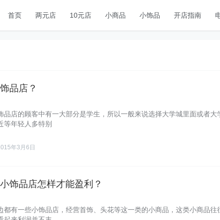
首页
两元店
10元店
小商品
小饰品
开店指南
饰品店？
饰品店的顾客中有一大部分是学生，所以一般来说选择大学城里面或者大
近等年轻人多特别
2015年3月6日
小饰品店怎样才能盈利？
边都有一些小饰品店，经营首饰、头花等这一类的小商品，这类小商品往
看起来利润并不丰