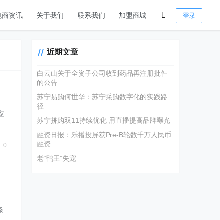
电商资讯
关于我们
联系我们
加盟商城
登录
近期文章
白云山关于全资子公司收到药品再注册批件
的公告
苏宁易购何世华：苏宁采购数字化的实践路
径
应
苏宁拼购双11持续优化 用直播提高品牌曝光
融资日报：乐播投屏获Pre-B轮数千万人民币
融资
0
老“鸭王”失宠
条