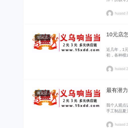
huiasd
10元店
10元店
近几年，1
初，各种模
huiasd
最有潜力
两元店
我个人观点
手工制品夏
huiasd