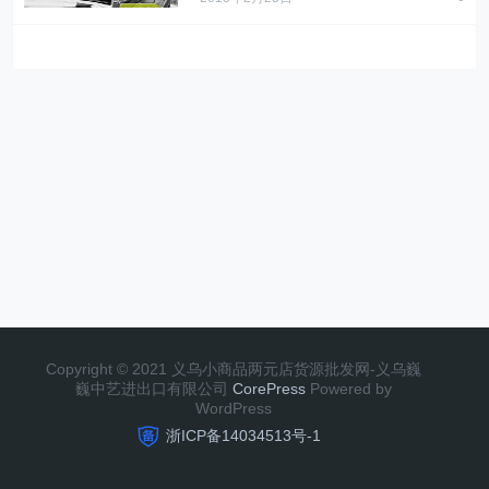
" alt="将来五年中国
在线奢侈品销售额
" alt="武汉奢侈品护
将增长两倍">
理店探秘，最低一
次300一级技师年薪
十万">
Copyright © 2021 义乌小商品两元店货源批发网-义乌巍
巍中艺进出口有限公司
CorePress
Powered by
WordPress
浙ICP备14034513号-1